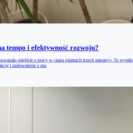
a tempo i efektywność rozwoju?
ozważało odejście z pracy w ciągu ostatnich trzech miesięcy. Te wyniki
kcję i zadowolenie z pra