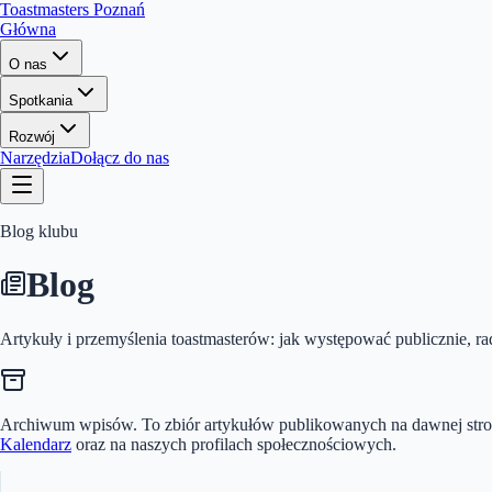
Toastmasters Poznań
Główna
O nas
Spotkania
Rozwój
Narzędzia
Dołącz do nas
Blog klubu
Blog
Artykuły i przemyślenia toastmasterów: jak występować publicznie, radz
Archiwum wpisów.
To zbiór artykułów publikowanych na dawnej stron
Kalendarz
oraz na naszych profilach społecznościowych.