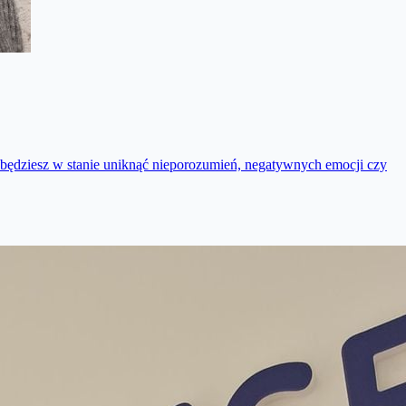
 będziesz w stanie uniknąć nieporozumień, negatywnych emocji czy