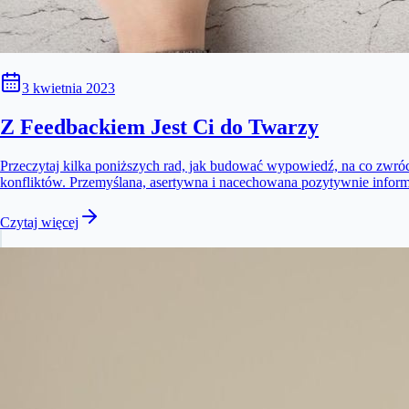
3 kwietnia 2023
Z Feedbackiem Jest Ci do Twarzy
Przeczytaj kilka poniższych rad, jak budować wypowiedź, na co zwróc
konfliktów. Przemyślana, asertywna i nacechowana pozytywnie infor
Czytaj więcej