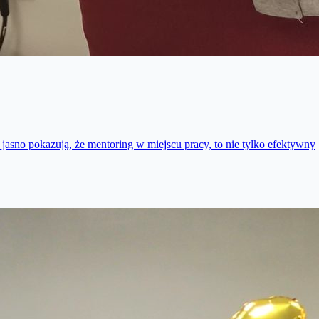
 jasno pokazują, że mentoring w miejscu pracy, to nie tylko efektywny