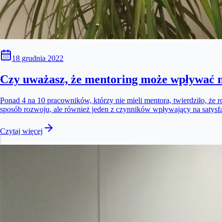
18 grudnia 2022
Czy uważasz, że mentoring może wpływać n
Ponad 4 na 10 pracowników, którzy nie mieli mentora, twierdziło, że r
sposób rozwoju, ale również jeden z czynników wpływający na satysfa
Czytaj więcej