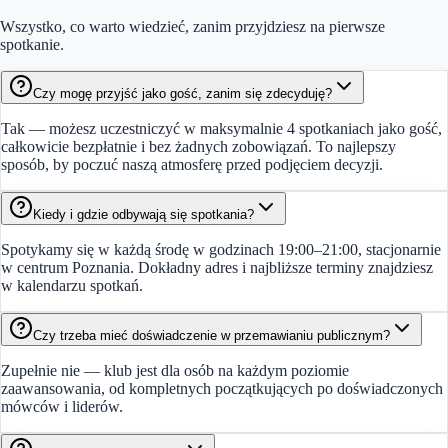
Wszystko, co warto wiedzieć, zanim przyjdziesz na pierwsze
spotkanie.
Czy mogę przyjść jako gość, zanim się zdecyduję?
Tak — możesz uczestniczyć w maksymalnie 4 spotkaniach jako gość,
całkowicie bezpłatnie i bez żadnych zobowiązań. To najlepszy
sposób, by poczuć naszą atmosferę przed podjęciem decyzji.
Kiedy i gdzie odbywają się spotkania?
Spotykamy się w każdą środę w godzinach 19:00–21:00, stacjonarnie
w centrum Poznania. Dokładny adres i najbliższe terminy znajdziesz
w kalendarzu spotkań.
Czy trzeba mieć doświadczenie w przemawianiu publicznym?
Zupełnie nie — klub jest dla osób na każdym poziomie
zaawansowania, od kompletnych początkujących po doświadczonych
mówców i liderów.