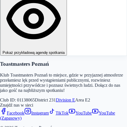
Pokaż przykładową agendę spotkania
Toastmasters Poznań
Klub Toastmasters Poznań to miejsce, gdzie w przyjaznej atmosferze
przełamiesz lęk przed wystąpieniami publicznymi, rozwiniesz
umiejętności przywódcze i poznasz świetnych ludzi. Dołącz do nas
jako gość na najbliższym spotkaniu!
Club ID:
01138065
District
231
Division
E
Area
E2
Znajdź nas w sieci
Facebook
Instagram
TikTok
YouTube
YouTube
(Zapasowy)