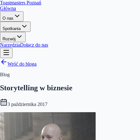
Toastmasters Poznań
Główna
O nas
Spotkania
Rozwój
Narzędzia
Dołącz do nas
Wróć do bloga
Blog
Storytelling w biznesie
3 października 2017