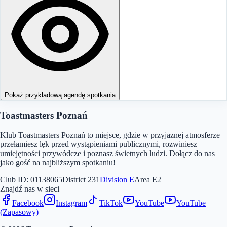
Pokaż przykładową agendę spotkania
Toastmasters Poznań
Klub Toastmasters Poznań to miejsce, gdzie w przyjaznej atmosferze
przełamiesz lęk przed wystąpieniami publicznymi, rozwiniesz
umiejętności przywódcze i poznasz świetnych ludzi. Dołącz do nas
jako gość na najbliższym spotkaniu!
Club ID:
01138065
District
231
Division
E
Area
E2
Znajdź nas w sieci
Facebook
Instagram
TikTok
YouTube
YouTube
(Zapasowy)