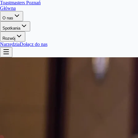
Toastmasters Poznań
Główna
O nas
Spotkania
Rozwój
Narzędzia
Dołącz do nas