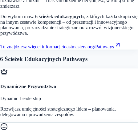
rozmawiać z ludźmi – u nas samodzielnie decydujesz, w którą stronę
zmierzasz.
Do wyboru masz
6 ścieżek edukacyjnych
, z których każda skupia się
na innym zestawie kompetencji – od prezentacji i innowacyjnego
planowania, po zarządzanie strategiczne oraz rozwój wizjonerskiego
przywództwa.
Tu znajdziesz więcej informacji:
toastmasters.org/Pathways
6 Ścieżek Edukacyjnych Pathways
Dynamiczne Przywództwo
Dynamic Leadership
Rozwijasz umiejętności strategicznego lidera – planowania,
delegowania i prowadzenia zespołów.