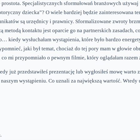
 prostota. Specjalistycznych sformułowań branżowych używaj w
otoryczny dziecka”? O wiele bardziej będzie zainteresowana t
ikatów są urzędnicy i prawnicy. Sformalizowane zwroty brzmi
szą metodą kontaktu jest oparcie go na partnerskich zasadach,
o… kiedy wysłuchałam wystąpienia, które było bardzo energetyz
ypomnieć, jaki był temat, chociaż do tej pory mam w głowie o
, co mi przypomniało o pewnym filmie, który oglądałam raze
dy już przedstawiłeś prezentację lub wygłosiłeś mowę warto za
w naszym wystąpieniu. Co uznali za największą wartość. Wtedy 
.