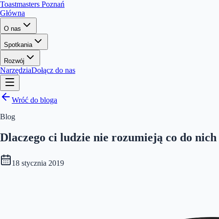
Toastmasters Poznań
Główna
O nas
Spotkania
Rozwój
Narzędzia
Dołącz do nas
Wróć do bloga
Blog
Dlaczego ci ludzie nie rozumieją co do nic
18 stycznia 2019