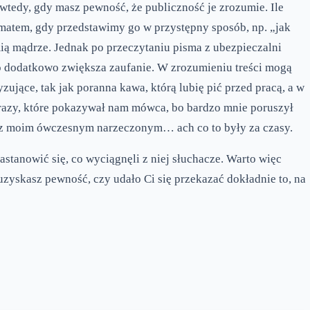
tedy, gdy masz pewność, że publiczność je zrozumie. Ile
ematem, gdy przedstawimy go w przystępny sposób, np. „jak
ą mądrze. Jednak po przeczytaniu pisma z ubezpieczalni
 co dodatkowo zwiększa zaufanie. W zrozumieniu treści mogą
ujące, tak jak poranna kawa, którą lubię pić przed pracą, a w
brazy, które pokazywał nam mówca, bo bardzo mnie poruszył
m z moim ówczesnym narzeczonym… ach co to były za czasy.
stanowić się, co wyciągnęli z niej słuchacze. Warto więc
uzyskasz pewność, czy udało Ci się przekazać dokładnie to, na