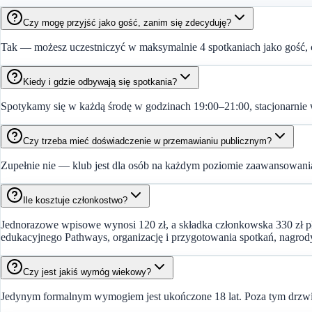
Czy mogę przyjść jako gość, zanim się zdecyduję?
Tak — możesz uczestniczyć w maksymalnie 4 spotkaniach jako gość, ca
Kiedy i gdzie odbywają się spotkania?
Spotykamy się w każdą środę w godzinach 19:00–21:00, stacjonarnie w
Czy trzeba mieć doświadczenie w przemawianiu publicznym?
Zupełnie nie — klub jest dla osób na każdym poziomie zaawansowan
Ile kosztuje członkostwo?
Jednorazowe wpisowe wynosi 120 zł, a składka członkowska 330 zł pła
edukacyjnego Pathways, organizację i przygotowania spotkań, nagrody 
Czy jest jakiś wymóg wiekowy?
Jedynym formalnym wymogiem jest ukończone 18 lat. Poza tym drzwi k